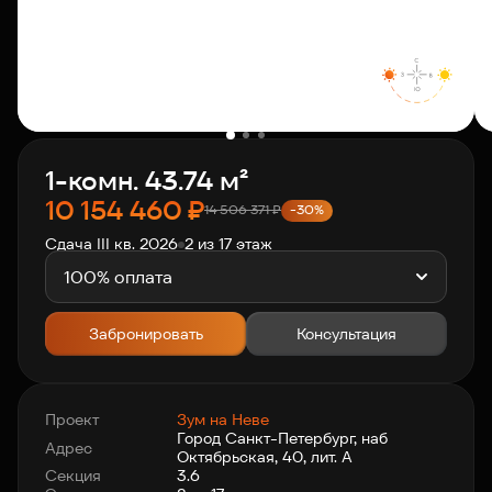
О компании
Клиентам
1-комн. 43.74 м²
Контакты
10 154 460
₽
14 506 371
₽
-30%
Сдача III кв. 2026
2 из 17 этаж
Связаться с нами
+7 812 703-55-55
100% оплата
Забронировать
Консультация
Проект
Зум на Неве
Город Санкт-Петербург, наб
Адрес
Октябрьская, 40, лит. А
Секция
3.6