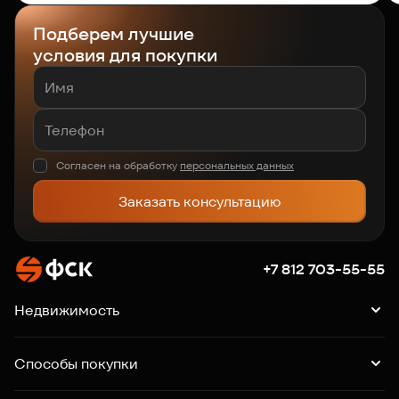
Подберем лучшие
условия для покупки
Согласен на обработку
персональных данных
Заказать консультацию
+7 812 703-55-55
Недвижимость
Квартиры
Подборки квартир
Машино-места
Способы покупки
Коммерция
Ипотека