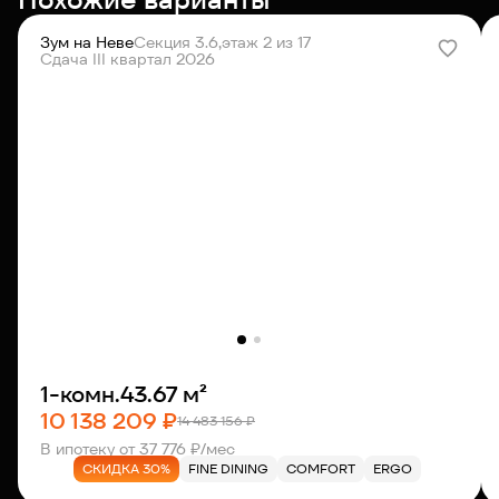
Зум на Неве
Секция 3.6,
этаж 2 из 17
Сдача III квартал 2026
1-комн.
43.67 м²
10 138 209 ₽
14 483 156 ₽
В ипотеку от 37 776 ₽/мес
СКИДКА 30%
FINE DINING
COMFORT
ERGO