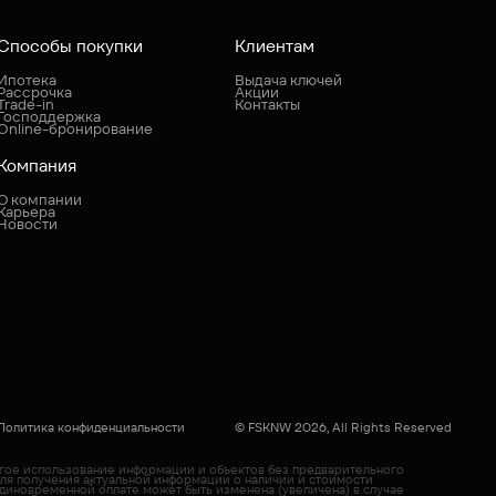
Способы покупки
Клиентам
Ипотека
Выдача ключей
Рассрочка
Акции
Trade-in
Контакты
Господдержка
Online-бронирование
Компания
О компании
Карьера
Новости
Политика конфиденциальности
© FSKNW 2026, All Rights Reserved
угое использование информации и объектов без предварительного
Для получения актуальной информации о наличии и стоимости
диновременной оплате может быть изменена (увеличена) в случае