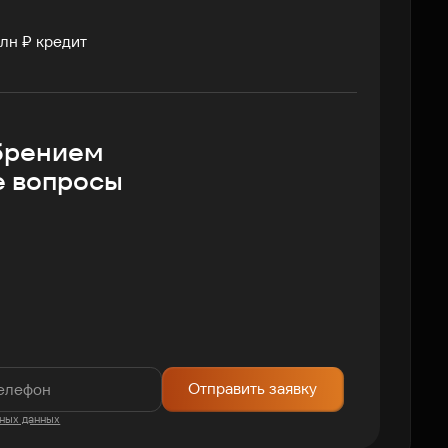
лн ₽ кредит
брением
е вопросы
Отправить заявку
ных данных