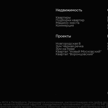
Недвижимость
Квартиры
Подборки квартир
Машино-места
Коммерция
Проекты
Новгородская 8
Зум Черная речка
Зум на Неве
Квартал "Новый Московский"
Квартал "Воронцовский"
пы ФСК в Петербурге. Запрещается копирование, распространение или любое др
не является публичной офертой, определяемой положениями Статьи 437 ГК РФ. 
иалистам отдела продаж. Cтоимость объектов недвижимости действительна при е