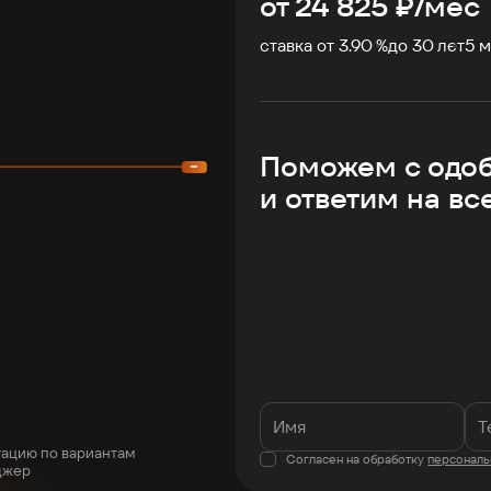
от
24 825
₽/мес
ставка от 3.90 %
до
30
лет
5
м
Поможем с одо
и ответим на вс
тацию по вариантам
Согласен на обработку
персональ
джер