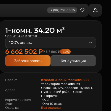
+7 (812) 703-55-55
Избранное
1-комн. 34.20 м²
Сдана
10 из 10 этаж
100% оплата
6 662 502
₽
9 517 860
₽
-30%
Забронировать
Консультация
Квартал «Новый Московский»
Проект
территория Московская
Славянка, 12А, посёлок Шушары,
Адрес
Пушкинский район, Санкт-
Петербург
10 / 2
Корпус / секция
10 из 10 этаж
Этаж
Отделка
Без отделки