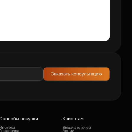
1-ком
25 69
В ипотек
СК
Заказать консультацию
Способы покупки
Клиентам
Ипотека
Выдача ключей
Рассрочка
Акции