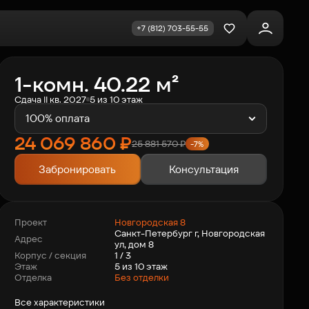
+7 (812) 703-55-55
Избранное
1-комн. 40.22 м²
Сдача II кв. 2027
5 из 10 этаж
100% оплата
24 069 860
₽
25 881 570
₽
-7%
Забронировать
Консультация
Новгородская 8
Проект
Санкт-Петербург г, Новгородская
Адрес
ул, дом 8
1 / 3
Корпус / секция
5 из 10 этаж
Этаж
Отделка
Без отделки
Все характеристики