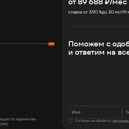
от
89 688
₽/мес
ставка от 3.90 %
до
30
лет
19
Поможем с одо
и ответим на вс
тацию по вариантам
Согласен на обработку
персональ
джер