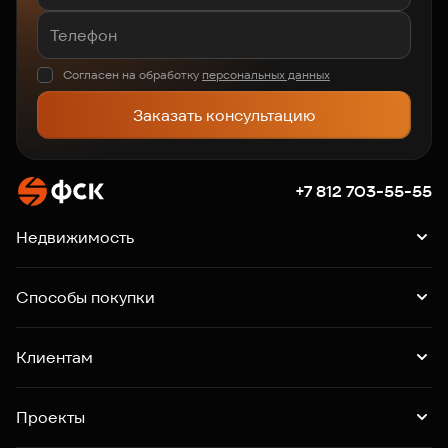
Согласен на обработку
персональных данных
Заказать консультацию
+7 812 703-55-55
Недвижимость
Квартиры
Подборки квартир
Машино-места
Способы покупки
Коммерция
Ипотека
Рассрочка
Trade-in
Клиентам
Господдержка
Online-бронирование
Выдача ключей
Акции
Контакты
Проекты