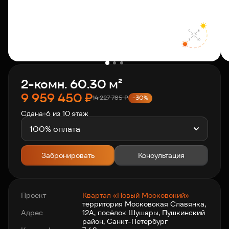
О компании
Клиентам
2-комн. 60.30 м²
Контакты
9 959 450
₽
14 227 785
₽
-30%
Сдана
6 из 10 этаж
Связаться с нами
+7 812 703-55-55
100% оплата
Забронировать
Консультация
Проект
Квартал «Новый Московский»
территория Московская Славянка,
Адрес
12А, посёлок Шушары, Пушкинский
район, Санкт-Петербург