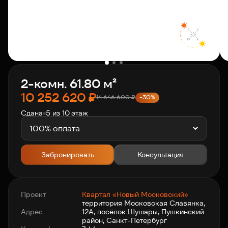
О компании
Клиентам
2-комн. 61.80 м²
Контакты
10 252 620
₽
14 646 600
₽
-30%
Сдана
5 из 10 этаж
Связаться с нами
+7 812 703-55-55
100% оплата
Забронировать
Консультация
Проект
Квартал «Новый Московский»
территория Московская Славянка,
Адрес
12А, посёлок Шушары, Пушкинский
район, Санкт-Петербург