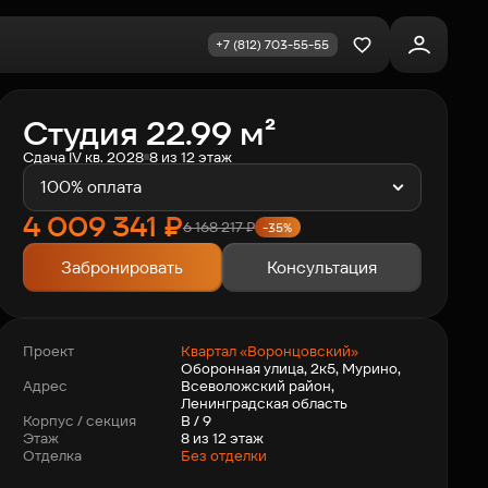
+7 (812) 703-55-55
Избранное
Студия 22.99 м²
Сдача IV кв. 2028
8 из 12 этаж
100% оплата
4 009 341
₽
6 168 217
₽
-35%
Забронировать
Консультация
Квартал «Воронцовский»
Проект
Оборонная улица, 2к5, Мурино,
Всеволожский район,
Адрес
Ленинградская область
В / 9
Корпус / секция
8 из 12 этаж
Этаж
Отделка
Без отделки