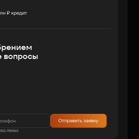
лн ₽ кредит
брением
е вопросы
Отправить заявку
ных данных