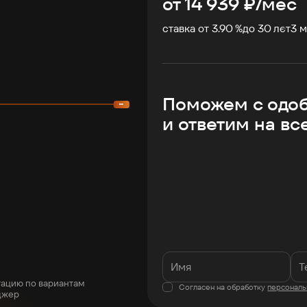
от
14 939
₽/мес
ставка от 3.90 %
до
30
лет
3
м
Поможем с одо
и ответим на вс
тацию по вариантам
Согласен на обработку
персональ
джер