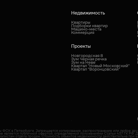
Недвижимость
Квартиры
Подборки квартир
Машино-места
Коммерция
Проекты
Новгородская 8
Зум Черная речка
Зум на Неве
Квартал "Новый Московский"
Квартал "Воронцовский"
пы ФСК в Петербурге. Запрещается копирование, распространение или любое др
не является публичной офертой, определяемой положениями Статьи 437 ГК РФ. 
иалистам отдела продаж. Cтоимость объектов недвижимости действительна при е