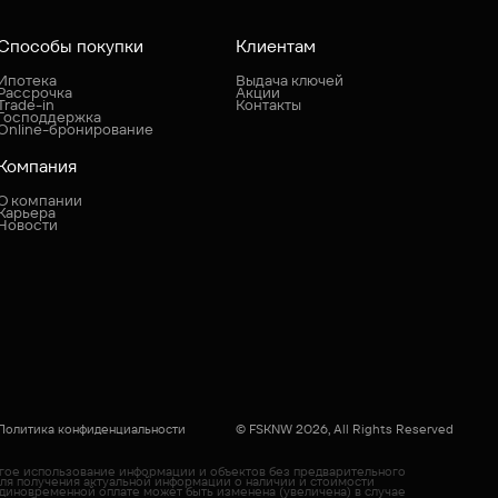
Способы покупки
Клиентам
Ипотека
Выдача ключей
Рассрочка
Акции
Trade-in
Контакты
Господдержка
Online-бронирование
Компания
О компании
Карьера
Новости
Политика конфиденциальности
© FSKNW 2026, All Rights Reserved
угое использование информации и объектов без предварительного
Для получения актуальной информации о наличии и стоимости
диновременной оплате может быть изменена (увеличена) в случае