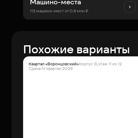
Машино-места
113 машино-мест от 0.8 млн ₽
Похожие варианты
Квартал «Воронцовский»
Корпус В,
этаж 11 из 12
Сдача IV квартал 2028