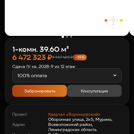
О компании
Клиентам
1-комн. 39.60 м²
Контакты
6 472 323
₽
9 957 420
₽
-35%
Сдача IV кв. 2028
9 из 12 этаж
Связаться с нами
+7 812 703-55-55
100% оплата
Забронировать
Консультация
Проект
Квартал «Воронцовский»
Оборонная улица, 2к5, Мурино,
Адрес
Всеволожский район,
Ленинградская область