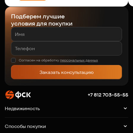
Подберем лучшие
условия для покупки
Согласен на обработку
персональных данных
Заказать консультацию
+7 812 703-55-55
Недвижимость
Квартиры
Подборки квартир
Машино-места
Способы покупки
Коммерция