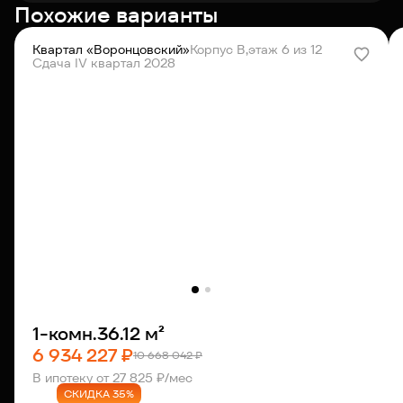
Похожие варианты
Квартал «Воронцовский»
Корпус В,
этаж 6 из 12
Сдача IV квартал 2028
1-комн.
36.12 м²
6 934 227 ₽
10 668 042 ₽
В ипотеку от 27 825 ₽/мес
СКИДКА 35%