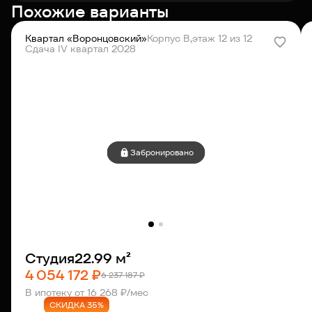
Похожие варианты
Квартал «Воронцовский»
Корпус В,
этаж 12 из 12
Сдача IV квартал 2028
Забронировано
Студия
22.99 м²
4 054 172 ₽
6 237 187 ₽
В ипотеку от 16 268 ₽/мес
СКИДКА 35%