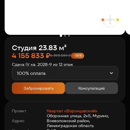
О компании
Клиентам
Студия 23.83 м²
Контакты
4 155 833
₽
6 393 589
₽
-35%
Сдача IV кв. 2028
9 из 12 этаж
Связаться с нами
+7 812 703-55-55
100% оплата
Забронировать
Консультация
Проект
Квартал «Воронцовский»
Оборонная улица, 2к5, Мурино,
Адрес
Всеволожский район,
Ленинградская область