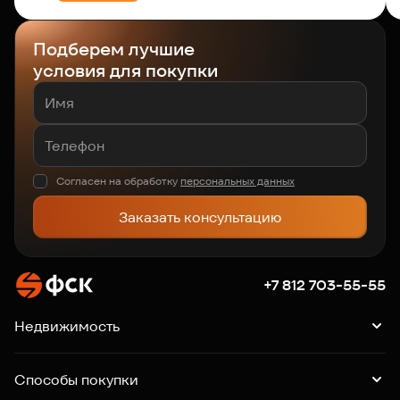
Подберем лучшие
условия для покупки
Согласен на обработку
персональных данных
Заказать консультацию
+7 812 703-55-55
Недвижимость
Квартиры
Подборки квартир
Машино-места
Способы покупки
Коммерция