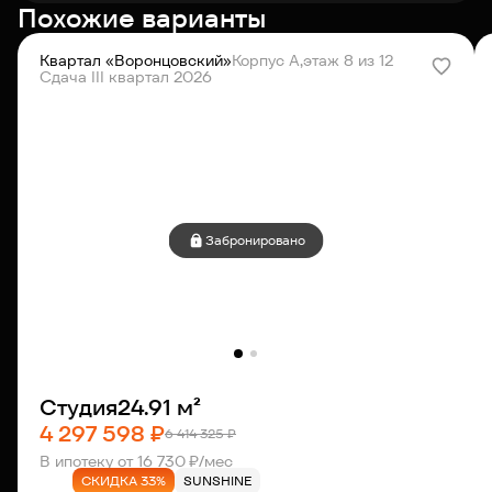
Похожие варианты
Квартал «Воронцовский»
Корпус А,
этаж 8 из 12
Сдача III квартал 2026
Забронировано
Студия
24.91 м²
4 297 598 ₽
6 414 325 ₽
В ипотеку от 16 730 ₽/мес
СКИДКА 33%
SUNSHINE