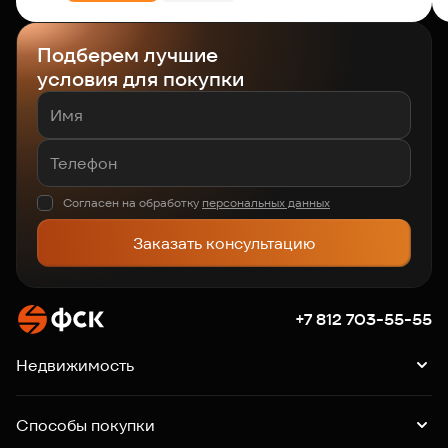
Подберем лучшие
условия для покупки
Согласен на обработку
персональных данных
Заказать консультацию
+7 812 703-55-55
Недвижимость
Квартиры
Подборки квартир
Машино-места
Способы покупки
Коммерция