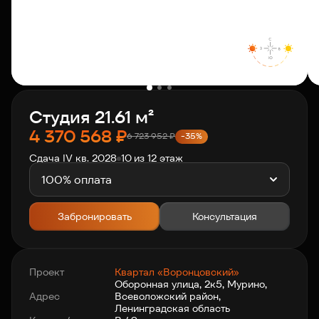
О компании
Клиентам
Студия 21.61 м²
Контакты
4 370 568
₽
6 723 952
₽
-35%
Сдача IV кв. 2028
10 из 12 этаж
Связаться с нами
+7 812 703-55-55
100% оплата
Забронировать
Консультация
Проект
Квартал «Воронцовский»
Оборонная улица, 2к5, Мурино,
Адрес
Всеволожский район,
Ленинградская область