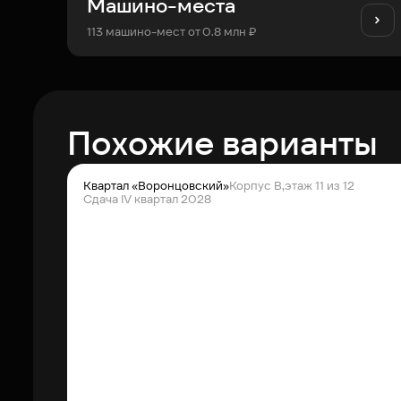
Машино-места
113 машино-мест от 0.8 млн ₽
Похожие варианты
Квартал «Воронцовский»
Корпус В,
этаж 11 из 12
Сдача IV квартал 2028