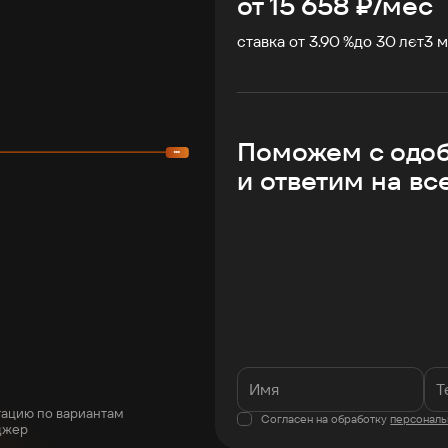
от
15 658
₽/мес
ставка от 3.90 %
до
30
лет
3
м
Поможем с одо
и ответим на вс
тацию по вариантам
Согласен на обработку
персональ
джер