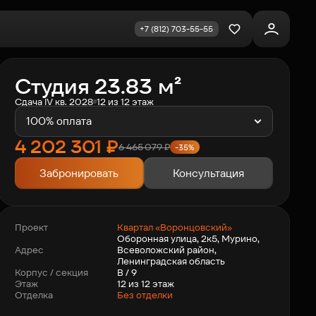
+7 (812) 703-55-55
Избранное
Студия 23.83 м²
Сдача IV кв. 2028
12 из 12 этаж
100% оплата
4 202 301
₽
6 465 079
₽
-35%
Забронировать
Консультация
Квартал «Воронцовский»
Проект
Оборонная улица, 2к5, Мурино,
Всеволожский район,
Адрес
Ленинградская область
В / 9
Корпус / секция
12 из 12 этаж
Этаж
Отделка
Без отделки