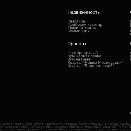
Недвижимость
Квартиры
Подборки квартир
Машино-места
Коммерция
Проекты
Новгородская 8
Зум Черная речка
Зум на Неве
Квартал "Новый Московский"
Квартал "Воронцовский"
пы ФСК в Петербурге. Запрещается копирование, распространение или любое др
не является публичной офертой, определяемой положениями Статьи 437 ГК РФ. 
иалистам отдела продаж. Cтоимость объектов недвижимости действительна при е