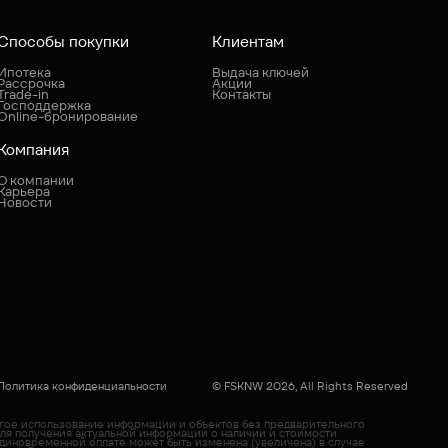
Способы покупки
Клиентам
Ипотека
Выдача ключей
Рассрочка
Акции
Trade-in
Контакты
Господдержка
Online-бронирование
Компания
О компании
Карьера
Новости
Политика конфиденциальности
© FSKNW 2026, All Rights Reserved
угое использование информации и объектов без предварительного
Для получения актуальной информации о наличии и стоимости
диновременной оплате может быть изменена (увеличена) в случае