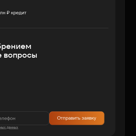
лн ₽ кредит
брением
е вопросы
Отправить заявку
ных данных