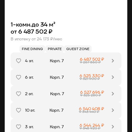
О компании
1-комн.
до
34 м²
Клиентам
от
6 487 502 ₽
В ипотеку от 24 173 ₽/мес
Контакты
FINE DINING
PRIVATE
GUEST ZONE
6 487 502 ₽
4 эт.
Корп. 7
9 267 860 ₽
Связаться с нами
+7 812 703-55-55
6 525 330 ₽
6 эт.
Корп. 7
9 321 900 ₽
6 527 696 ₽
2 эт.
Корп. 7
9 325 280 ₽
6 540 408 ₽
10 эт.
Корп. 7
9 343 440 ₽
6 544 244 ₽
3 эт.
Корп. 7
9 348 920 ₽