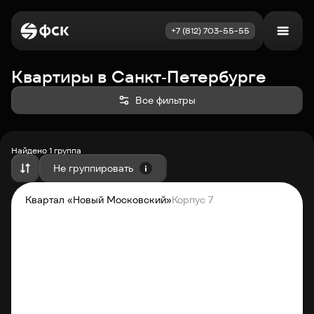
+7 (812) 703-55-55
Квартиры в Сан
Квартиры в Санкт‑Петербурге
Войти
Избранное
Все фильтры
Выбрать квартиру
Недвижимость
Найдено 1 группа
Не группировать
По возрастанию цены
Новостройки
Квартал «Новый Московский»
Корпус 7
Как купить
Акции