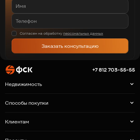
Согласен на обработку
персональных данных
Заказать консультацию
+7 812 703-55-55
Недвижимость
Квартиры
Подборки квартир
Машино-места
Способы покупки
Коммерция
Ипотека
Рассрочка
Trade-in
Клиентам
Господдержка
Online-бронирование
Выдача ключей
Акции
Контакты