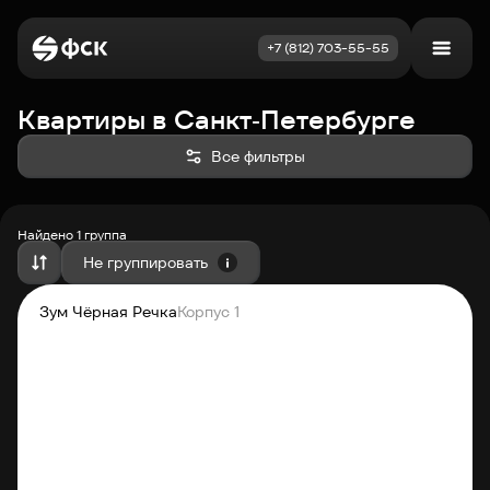
+7 (812) 703-55-55
Квартиры в Сан
Квартиры в Санкт‑Петербурге
Войти
Избранное
Все фильтры
Выбрать квартиру
Недвижимость
Найдено 1 группа
Не группировать
По возрастанию цены
Новостройки
Зум Чёрная Речка
Корпус 1
Как купить
Акции