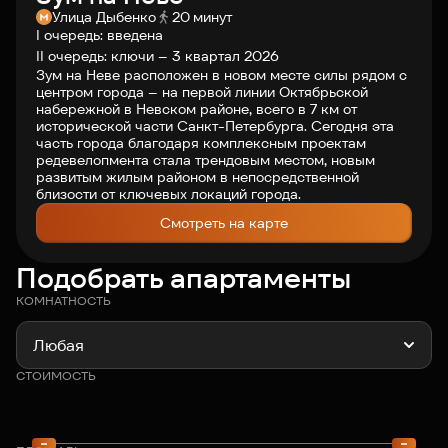
Улица Дыбенко
20 минут
О компании
I очередь: введена
II очередь: ключи – 3 квартал 2026
Зум на Неве расположен в новом месте силы рядом с
центром города – на первой линии Октябрьской
Клиентам
набережной в Невском районе, всего в 7 км от
исторической части Санкт-Петербурга. Сегодня эта
часть города благодаря комплексным проектам
редевелопмента стала трендовым местом, новым
Контакты
развитым жилым районом в непосредственной
близости от ключевых локаций города.
Смотреть на карте
Связаться с нами
+7 812 703-55-55
Подобрать апартаменты
КОМНАТНОСТЬ
Любая
СТОИМОСТЬ