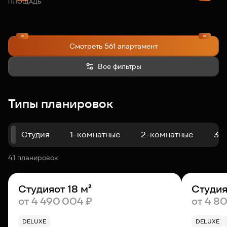
ПЛОЩАДЬ
Смотреть 561 апартамент
Все фильтры
Типы планировок
Студия
1-комнатные
2-комнатные
3-
41 планировок
Студия
от 18 м²
Студи
от 4 490 004 ₽
от 4 8
DELUXE
DELUXE