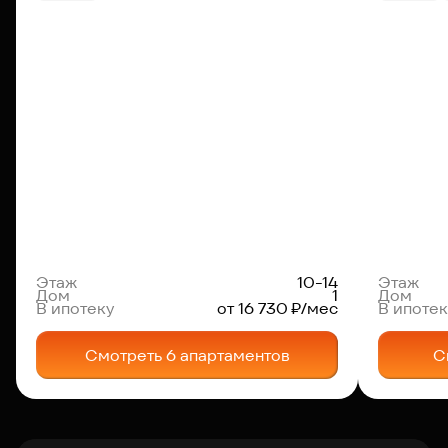
Этаж
10-14
Этаж
Дом
1
Дом
В ипотеку
от 16 730 ₽/мес
В ипотек
Смотреть 6 апартаментов
С