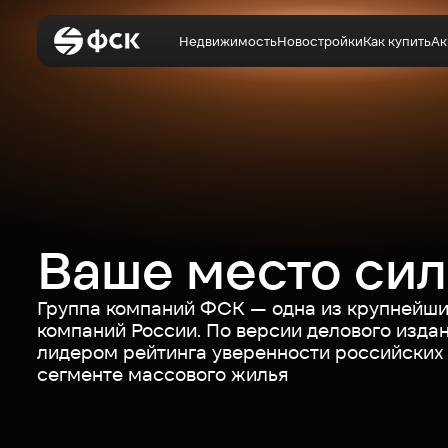
Недвижимость
Новостройки
Как купить
Ак
Войти
Недвижимость
Ваше место си
Новостройки
Группа компаний ФСК — одна из крупнейши
Как купить
компаний России. По версии делового издан
лидером рейтинга уверенности российских
сегменте массового жилья
Акции
О компании