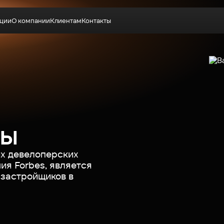
ции
О компании
Клиентам
Контакты
Выбрать квартиру
лы
х девелоперских
ия Forbes, является
 застройщиков в