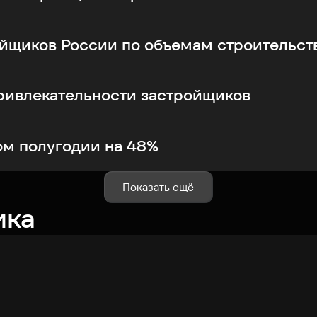
ойщиков России по объемам строительст
ривлекательности застройщиков
ом полугодии на 48%
Показать ещё
ика