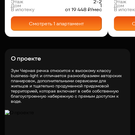
Этаж
2-2
Этаж
Дом
1
Дом
В ипотеку
от 19 448 ₽/мес
В ипотек
Смотреть 1 апартамент
С
О проекте
Зум Черная речка относится к высокому классу
business-light и отличается разнообразием авторских
планировок, дополнительными сервисами для
жильцов и тщательно продуманной придомовой
территорией, которая включает в себя собственную
благоустроенную набережную с прямым доступом к
воде.