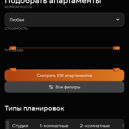
Подобрать апартаменты
КОМНАТНОСТЬ
Любая
СТОИМОСТЬ
ПЛОЩАДЬ
Смотреть 108 апартаментов
Все фильтры
Типы планировок
Студия
1-комнатные
2-комнатные
3-