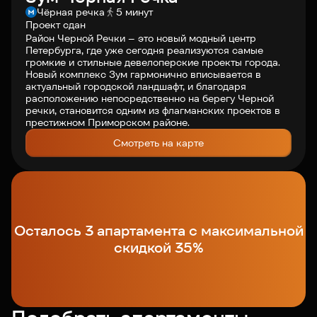
Чёрная речка
5 минут
О компании
Проект сдан
Район Черной Речки – это новый модный центр
Петербурга, где уже сегодня реализуются самые
громкие и стильные девелоперские проекты города.
Клиентам
Новый комплекс Зум гармонично вписывается в
актуальный городской ландшафт, и благодаря
расположению непосредственно на берегу Черной
речки, становится одним из флагманских проектов в
Контакты
престижном Приморском районе.
Смотреть на карте
Связаться с нами
+7 812 703-55-55
Осталось 3 апартамента с максимальной
скидкой 35%