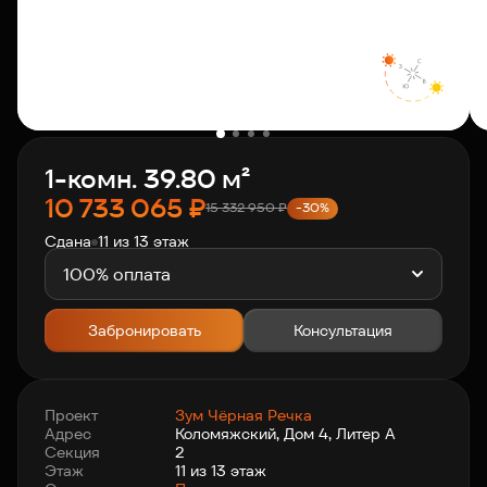
О компании
Клиентам
1-комн. 39.80 м²
Контакты
10 733 065
₽
15 332 950
₽
-30%
Сдана
11 из 13 этаж
Связаться с нами
+7 812 703-55-55
100% оплата
Забронировать
Консультация
Проект
Зум Чёрная Речка
Адрес
Коломяжский, Дом 4, Литер А
Секция
2
Этаж
11 из 13 этаж