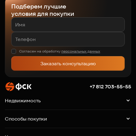
Подберем лучшие
условия для покупки
Согласен на обработку
персональных данных
Заказать консультацию
+7 812 703-55-55
Недвижимость
Квартиры
Подборки квартир
Машино-места
Способы покупки
Коммерция
Ипотека
Рассрочка