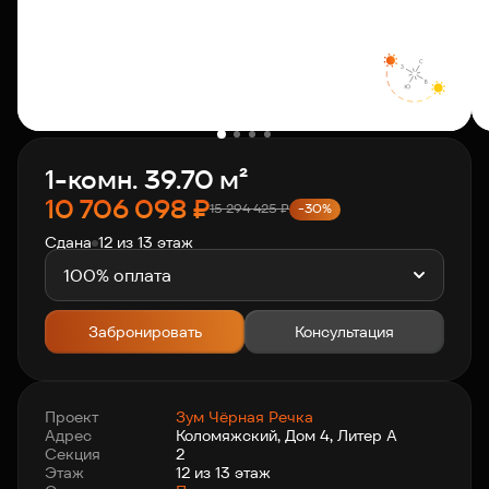
О компании
Клиентам
1-комн. 39.70 м²
Контакты
10 706 098
₽
15 294 425
₽
-30%
Сдана
12 из 13 этаж
Связаться с нами
+7 812 703-55-55
100% оплата
Забронировать
Консультация
Проект
Зум Чёрная Речка
Адрес
Коломяжский, Дом 4, Литер А
Секция
2
Этаж
12 из 13 этаж