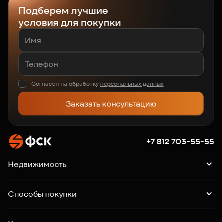
Подберем лучшие
условия для покупки
Согласен на обработку
персональных данных
Заказать консультацию
+7 812 703-55-55
Недвижимость
Квартиры
Подборки квартир
Машино-места
Способы покупки
Коммерция
Ипотека
Рассрочка