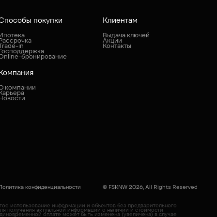
Способы покупки
Клиентам
Ипотека
Выдача ключей
Рассрочка
Акции
Trade-in
Контакты
Господдержка
Online-бронирование
Компания
О компании
Карьера
Новости
Политика конфиденциальности
© FSKNW 2026, All Rights Reserved
угое использование информации и объектов без предварительного
Для получения актуальной информации о наличии и стоимости
диновременной оплате может быть изменена (увеличена) в случае