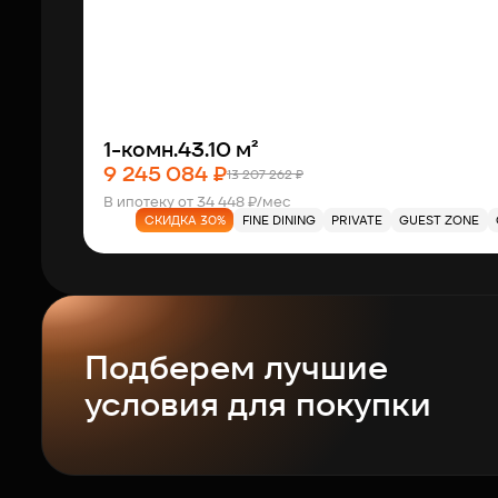
1-комн.
43.10 м²
9 245 084 ₽
13 207 262 ₽
В ипотеку от 34 448 ₽/мес
СКИДКА 30%
FINE DINING
PRIVATE
GUEST ZONE
Подберем лучшие
условия для покупки