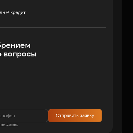
лн ₽ кредит
брением
е вопросы
Отправить заявку
ных данных