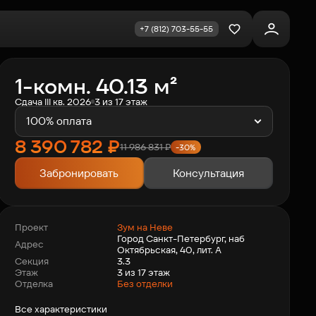
+7 (812) 703-55-55
Избранное
1-комн. 40.13 м²
Сдача III кв. 2026
3 из 17 этаж
100% оплата
8 390 782
₽
11 986 831
₽
-30%
Забронировать
Консультация
Зум на Неве
Проект
Город Санкт-Петербург, наб
Адрес
Октябрьская, 40, лит. А
3.3
Секция
3 из 17 этаж
Этаж
Отделка
Без отделки
Все характеристики