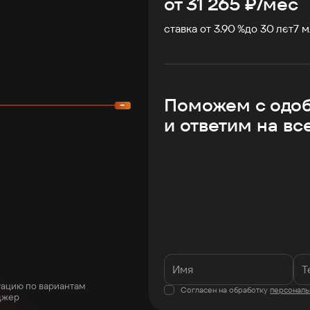
от
31 265
₽/мес
ставка от 3.90 %
до
30
лет
7
м
Поможем с одо
и ответим на вс
тацию по вариантам
Согласен на обработку
персональ
джер