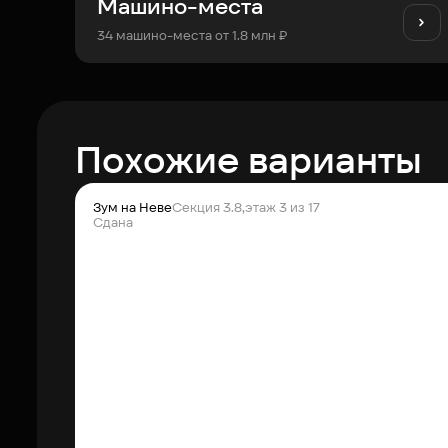
Машино-места
34 машино-места от 1.8 млн ₽
Похожие варианты
Зум на Неве
Секция 3.8,
этаж 3 из 17
Сдана