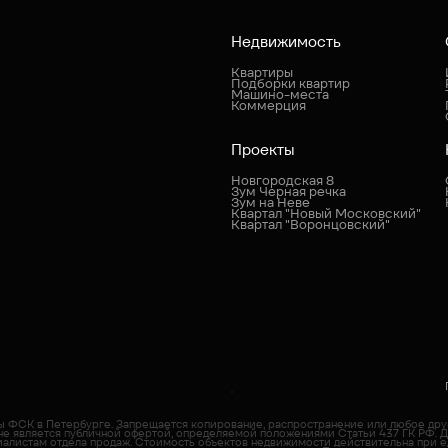
Недвижимость
Квартиры
Подборки квартир
Машино-места
Коммерция
Проекты
Новгородская 8
Зум Черная речка
Зум на Неве
Квартал "Новый Московский"
Квартал "Воронцовский"
пы ФСК в Петербурге. Запрещается копирование, распространение или любое др
не является публичной офертой, определяемой положениями Статьи 437 ГК РФ. 
иалистам отдела продаж. Cтоимость объектов недвижимости действительна при е