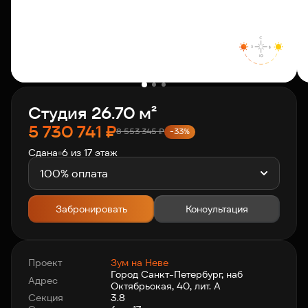
О компании
Клиентам
Студия 26.70 м²
Контакты
5 730 741
₽
8 553 345
₽
-33%
Сдана
6 из 17 этаж
Связаться с нами
+7 812 703-55-55
100% оплата
Забронировать
Консультация
Проект
Зум на Неве
Город Санкт-Петербург, наб
Адрес
Октябрьская, 40, лит. А
Секция
3.8