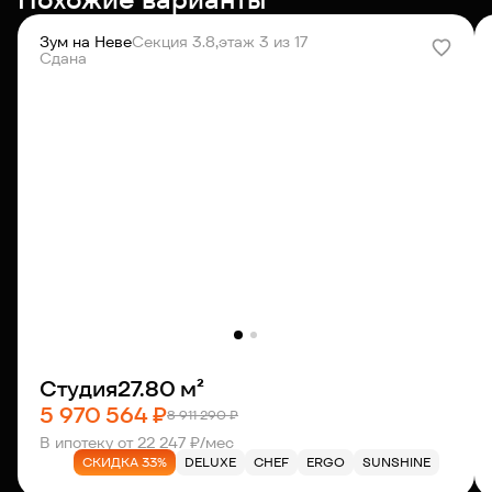
Зум на Неве
Секция 3.8,
этаж 3 из 17
Сдана
Студия
27.80 м²
5 970 564 ₽
8 911 290 ₽
В ипотеку от 22 247 ₽/мес
СКИДКА 33%
DELUXE
CHEF
ERGO
SUNSHINE