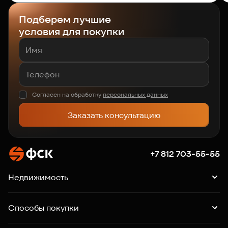
Подберем лучшие
условия для покупки
Согласен на обработку
персональных данных
Заказать консультацию
+7 812 703-55-55
Недвижимость
Квартиры
Подборки квартир
Машино-места
Способы покупки
Коммерция
Ипотека