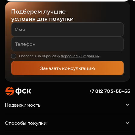
Подберем лучшие
условия для покупки
Согласен на обработку
персональных данных
Заказать консультацию
+7 812 703-55-55
Недвижимость
Квартиры
Подборки квартир
Машино-места
Способы покупки
Коммерция
Ипотека