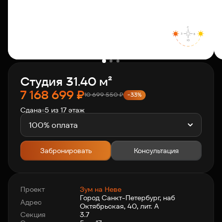
О компании
Клиентам
Студия 31.40 м²
Контакты
7 168 699
₽
10 699 550
₽
-33%
Сдана
5 из 17 этаж
Связаться с нами
+7 812 703-55-55
100% оплата
Забронировать
Консультация
Проект
Зум на Неве
Город Санкт-Петербург, наб
Адрес
Октябрьская, 40, лит. А
Секция
3.7