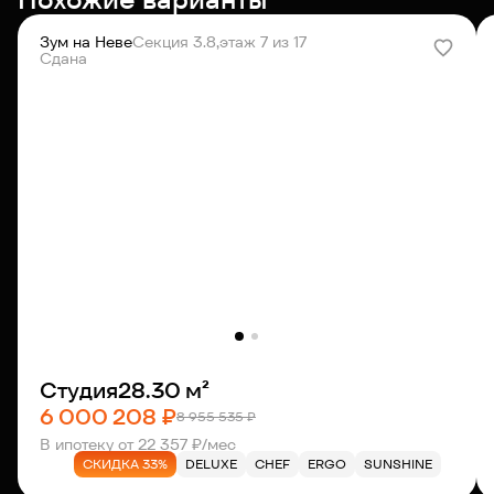
Зум на Неве
Секция 3.8,
этаж 7 из 17
Сдана
Студия
28.30 м²
6 000 208 ₽
8 955 535 ₽
В ипотеку от 22 357 ₽/мес
СКИДКА 33%
DELUXE
CHEF
ERGO
SUNSHINE