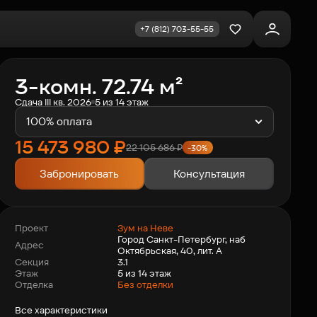
+7 (812) 703-55-55
Избранное
3-комн. 72.74 м²
Сдача III кв. 2026
5 из 14 этаж
100% оплата
15 473 980
₽
22 105 686
₽
-30%
Забронировать
Консультация
Зум на Неве
Проект
Город Санкт-Петербург, наб
Адрес
Октябрьская, 40, лит. А
3.1
Секция
5 из 14 этаж
Этаж
Отделка
Без отделки
Все характеристики