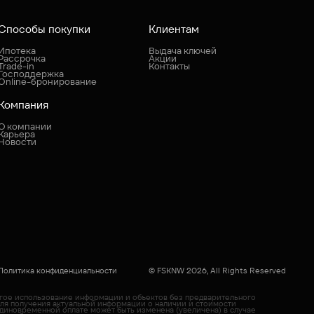
Способы покупки
Клиентам
Ипотека
Выдача ключей
Рассрочка
Акции
Trade-in
Контакты
Господдержка
Online-бронирование
Компания
О компании
Карьера
Новости
Политика конфиденциальности
© FSKNW 2026, All Rights Reserved
угое использование информации и объектов без предварительного
Для получения актуальной информации о наличии и стоимости
диновременной оплате может быть изменена (увеличена) в случае