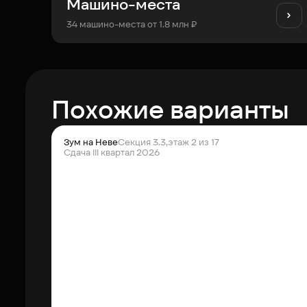
Машино-места
34 машино-места от 1.8 млн ₽
Похожие варианты
Зум на Неве
Секция 3.3,
этаж 2 из 17
Сдача III квартал 2026