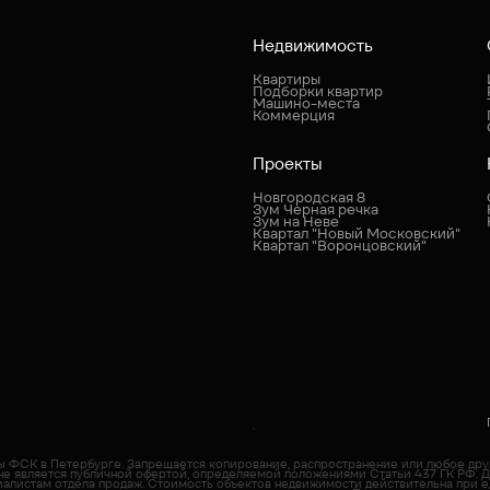
Недвижимость
Квартиры
Подборки квартир
Машино-места
Коммерция
Проекты
Новгородская 8
Зум Черная речка
Зум на Неве
Квартал "Новый Московский"
Квартал "Воронцовский"
пы ФСК в Петербурге. Запрещается копирование, распространение или любое др
не является публичной офертой, определяемой положениями Статьи 437 ГК РФ. 
иалистам отдела продаж. Cтоимость объектов недвижимости действительна при е