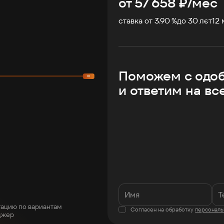
от
57 658
₽/мес
ставка от 3.90 %
до
30
лет
12
Поможем с одо
и ответим на вс
тацию по вариантам
Согласен на обработку
персональ
джер