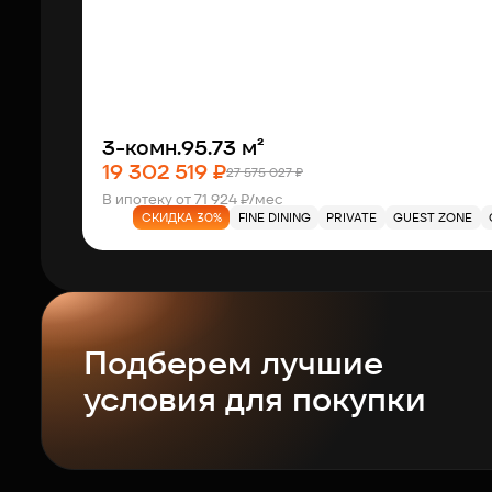
3-комн.
95.73 м²
19 302 519 ₽
27 575 027 ₽
В ипотеку от 71 924 ₽/мес
СКИДКА 30%
FINE DINING
PRIVATE
GUEST ZONE
Подберем лучшие
условия для покупки