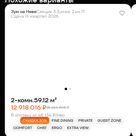
Зум на Неве
Секция 3.3,
этаж 2 из 17
Сдача III квартал 2026
2-комн.
59.12 м²
12 918 016 ₽
18 454 308 ₽
В ипотеку от 48 134 ₽/мес
СКИДКА 30%
FINE DINING
PRIVATE
GUEST ZONE
COMFORT
CHEF
ERGO
EXTRA VIEW