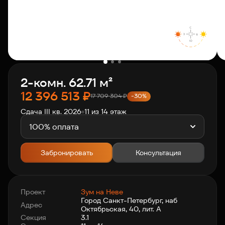
О компании
Клиентам
2-комн. 62.71 м²
Контакты
12 396 513
₽
17 709 304
₽
-30%
Сдача III кв. 2026
11 из 14 этаж
Связаться с нами
+7 812 703-55-55
100% оплата
Забронировать
Консультация
Проект
Зум на Неве
Город Санкт-Петербург, наб
Адрес
Октябрьская, 40, лит. А
Секция
3.1