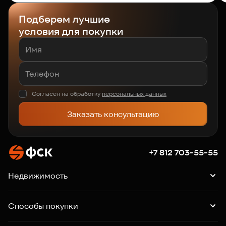
Подберем лучшие
условия для покупки
Согласен на обработку
персональных данных
Заказать консультацию
+7 812 703-55-55
Недвижимость
Квартиры
Подборки квартир
Машино-места
Способы покупки
Коммерция
Ипотека