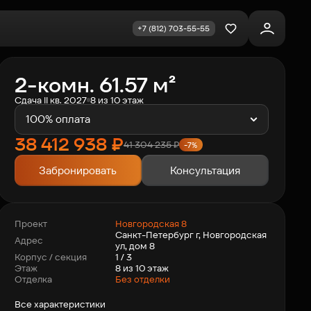
+7 (812) 703-55-55
Избранное
2-комн. 61.57 м²
Сдача II кв. 2027
8 из 10 этаж
100% оплата
38 412 938
₽
41 304 235
₽
-7%
Забронировать
Консультация
Новгородская 8
Проект
Санкт-Петербург г, Новгородская
Адрес
ул, дом 8
1 / 3
Корпус / секция
8 из 10 этаж
Этаж
Отделка
Без отделки
Все характеристики