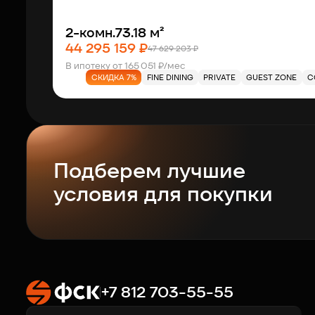
2-комн.
73.18 м²
44 295 159 ₽
47 629 203 ₽
В ипотеку от 165 051 ₽/мес
СКИДКА 7%
FINE DINING
PRIVATE
GUEST ZONE
C
Подберем лучшие
условия для покупки
+7 812 703-55-55