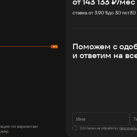
от
143 133
₽/мес
ставка от 3.90 %
до
30
лет
30
Поможем с одо
и ответим на вс
тацию по вариантам
Согласен на обработку
персональ
джер