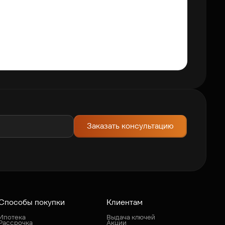
2-ком
39 40
В ипотек
СК
Заказать консультацию
Способы покупки
Клиентам
Ипотека
Выдача ключей
Рассрочка
Акции