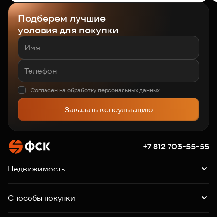
Подберем лучшие
условия для покупки
Согласен на обработку
персональных данных
Заказать консультацию
+7 812 703-55-55
Недвижимость
Квартиры
Подборки квартир
Машино-места
Способы покупки
Коммерция
Ипотека