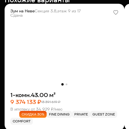
Зум на Неве
Секция 3.8,
этаж 9 из 17
Сдана
1-комн.
43.00 м²
9 374 133 ₽
13 391 619 ₽
В ипотеку от 34 929 ₽/мес
СКИДКА 30%
FINE DINING
PRIVATE
GUEST ZONE
COMFORT