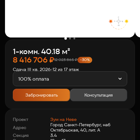
О компании
Клиентам
1-комн. 40.18 м²
Контакты
8 416 706
₽
12 023 865
₽
-30%
Сдача III кв. 2026
12 из 17 этаж
Связаться с нами
+7 812 703-55-55
100% оплата
Забронировать
Консультация
Проект
Зум на Неве
Город Санкт-Петербург, наб
Адрес
Октябрьская, 40, лит. А
Секция
3.4