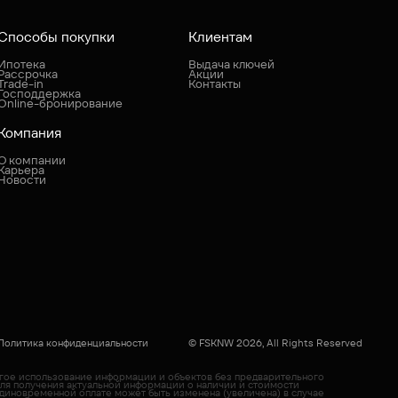
Способы покупки
Клиентам
Ипотека
Выдача ключей
Рассрочка
Акции
Trade-in
Контакты
Господдержка
Online-бронирование
Компания
О компании
Карьера
Новости
Политика конфиденциальности
© FSKNW 2026, All Rights Reserved
угое использование информации и объектов без предварительного
Для получения актуальной информации о наличии и стоимости
диновременной оплате может быть изменена (увеличена) в случае