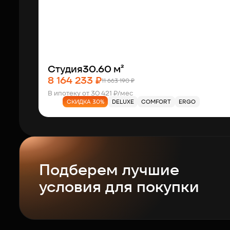
Студия
30.60 м²
8 164 233 ₽
11 663 190 ₽
В ипотеку от 30 421 ₽/мес
СКИДКА 30%
DELUXE
COMFORT
ERGO
Подберем лучшие
условия для покупки