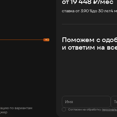
от
19 448
₽/мес
ставка от 3.90 %
до
30
лет
4
м
Поможем с одо
и ответим на вс
тацию по вариантам
Согласен на обработку
персональ
джер