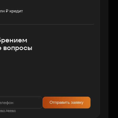
лн ₽ кредит
брением
е вопросы
Отправить заявку
ных данных