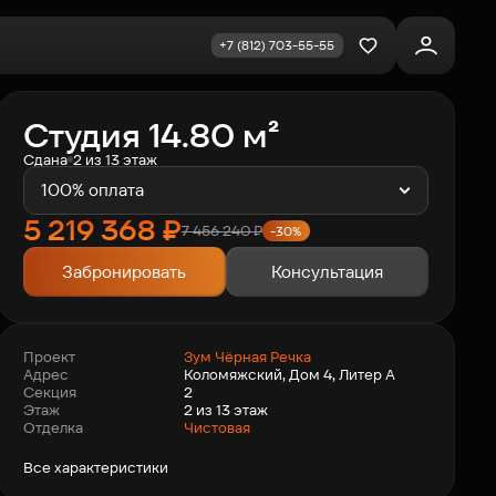
+7 (812) 703-55-55
Избранное
Студия 14.80 м²
Сдана
2 из 13 этаж
100% оплата
5 219 368
₽
7 456 240
₽
-30%
Забронировать
Консультация
Зум Чёрная Речка
Проект
Коломяжский, Дом 4, Литер А
Адрес
2
Секция
2 из 13 этаж
Этаж
Отделка
Чистовая
Все характеристики