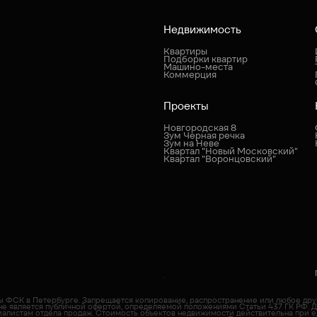
Недвижимость
Квартиры
Подборки квартир
Машино-места
Коммерция
Проекты
Новгородская 8
Зум Черная речка
Зум на Неве
Квартал "Новый Московский"
Квартал "Воронцовский"
пы ФСК в Петербурге. Запрещается копирование, распространение или любое др
не является публичной офертой, определяемой положениями Статьи 437 ГК РФ. 
иалистам отдела продаж. Cтоимость объектов недвижимости действительна при е