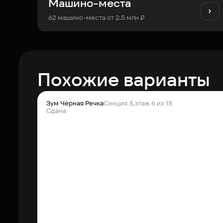
Машино-места
62 машино-места от 2.5 млн ₽
Похожие варианты
Зум Чёрная Речка
Секция 3,
этаж 6 из 13
Сдана