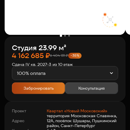
О компании
Клиентам
Студия 23.99 м²
Контакты
4 162 685
₽
6 404 131
₽
-35%
Сдача IV кв. 2027
3 из 10 этаж
Связаться с нами
+7 812 703-55-55
100% оплата
Забронировать
Консультация
Проект
Квартал «Новый Московский»
территория Московская Славянка,
Адрес
12А, посёлок Шушары, Пушкинский
район, Санкт-Петербург