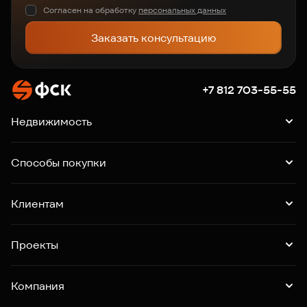
Согласен на обработку
персональных данных
Заказать консультацию
+7 812 703-55-55
Недвижимость
Квартиры
Подборки квартир
Машино-места
Способы покупки
Коммерция
Ипотека
Рассрочка
Trade-in
Клиентам
Господдержка
Online-бронирование
Выдача ключей
Акции
Контакты
Проекты
Новгородская 8
Зум Черная речка
Зум на Неве
Компания
Квартал "Новый Московский"
Квартал "Воронцовский"