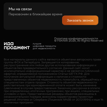
О компании
Карьера
Новости
Мы на связи
Перезвоним в ближайшее время
Заказать звонок
Политика конфиденциальности
© FSKNW 2026, All Rights Reserved
лучшие
цифровые продукты
для недвижимости
Все материалы данного сайта являются объектами авторского права
группы ФСК в Петербурге. Запрещается копирование,
распространение или любое другое использование информации и
объектов без предварительного согласия. Данный сайт носит
исключительно информационный характер и не является публичной
офертой, определяемой положениями Статьи 437 ГК РФ. Для
получения актуальной информации о наличии и стоимости
представленных объектов недвижимости, пожалуйста, обращайтесь к
специалистам отдела продаж. Cтоимость объектов недвижимости
действительна при единовременной оплате может быть изменена
(увеличена) в случае предоставления Заказчику рассрочки в оплате
при определенных ипотечных программам, при акциях, специальных
условиях и проч. Представленные рендеры объектов размещены в
ознакомительном порядке, возможны корректировки проектных
решений. Ипотека от Сбербанк (Лицензия №436 от 20.01.1994) и еще 14
ипотечных программ.