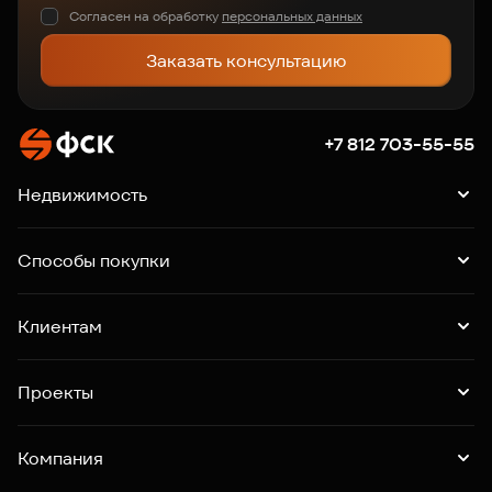
Согласен на обработку
персональных данных
Заказать консультацию
+7 812 703-55-55
Недвижимость
Квартиры
Подборки квартир
Машино-места
Способы покупки
Коммерция
Ипотека
Рассрочка
Trade-in
Клиентам
Господдержка
Online-бронирование
Выдача ключей
Акции
Контакты
Проекты
Новгородская 8
Зум Черная речка
Зум на Неве
Компания
Квартал "Новый Московский"
Квартал "Воронцовский"