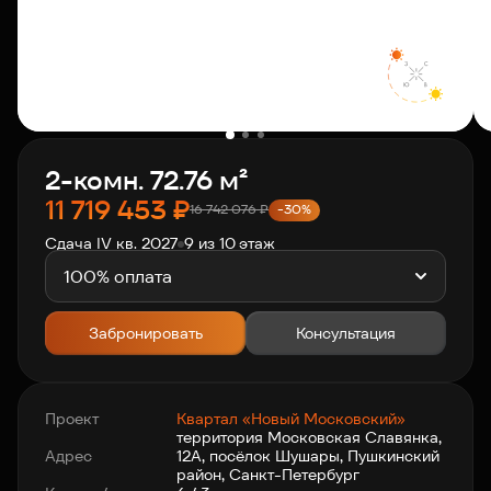
О компании
Клиентам
2-комн. 72.76 м²
Контакты
11 719 453
₽
16 742 076
₽
-30%
Сдача IV кв. 2027
9 из 10 этаж
Связаться с нами
+7 812 703-55-55
100% оплата
Забронировать
Консультация
Проект
Квартал «Новый Московский»
территория Московская Славянка,
Адрес
12А, посёлок Шушары, Пушкинский
район, Санкт-Петербург