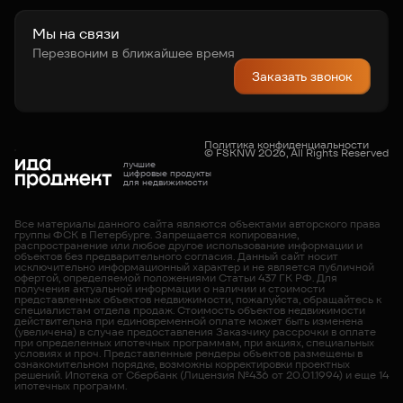
О компании
Карьера
Новости
Мы на связи
Перезвоним в ближайшее время
Заказать звонок
Политика конфиденциальности
© FSKNW 2026, All Rights Reserved
лучшие
цифровые продукты
для недвижимости
Все материалы данного сайта являются объектами авторского права
группы ФСК в Петербурге. Запрещается копирование,
распространение или любое другое использование информации и
объектов без предварительного согласия. Данный сайт носит
исключительно информационный характер и не является публичной
офертой, определяемой положениями Статьи 437 ГК РФ. Для
получения актуальной информации о наличии и стоимости
представленных объектов недвижимости, пожалуйста, обращайтесь к
специалистам отдела продаж. Cтоимость объектов недвижимости
действительна при единовременной оплате может быть изменена
(увеличена) в случае предоставления Заказчику рассрочки в оплате
при определенных ипотечных программам, при акциях, специальных
условиях и проч. Представленные рендеры объектов размещены в
ознакомительном порядке, возможны корректировки проектных
решений. Ипотека от Сбербанк (Лицензия №436 от 20.01.1994) и еще 14
ипотечных программ.