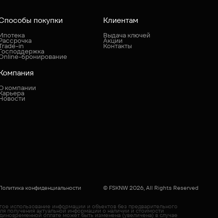
Способы покупки
Клиентам
Ипотека
Выдача ключей
Рассрочка
Акции
Trade-in
Контакты
Господдержка
Online-бронирование
Компания
О компании
Карьера
Новости
Политика конфиденциальности
© FSKNW 2026, All Rights Reserved
угое использование информации и объектов без предварительного
Для получения актуальной информации о наличии и стоимости
диновременной оплате может быть изменена (увеличена) в случае