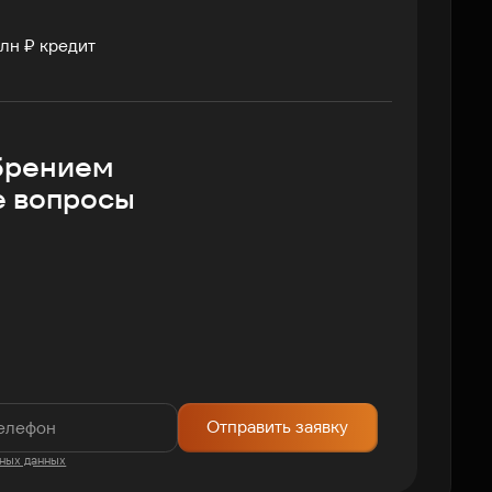
лн ₽ кредит
брением
е вопросы
Отправить заявку
ных данных