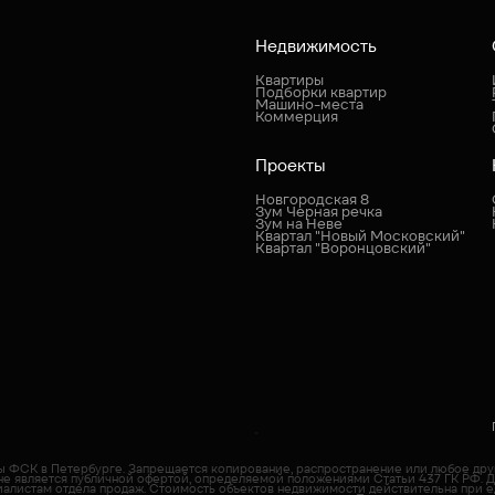
Недвижимость
Квартиры
Подборки квартир
Машино-места
Коммерция
Проекты
Новгородская 8
Зум Черная речка
Зум на Неве
Квартал "Новый Московский"
Квартал "Воронцовский"
пы ФСК в Петербурге. Запрещается копирование, распространение или любое др
не является публичной офертой, определяемой положениями Статьи 437 ГК РФ. 
иалистам отдела продаж. Cтоимость объектов недвижимости действительна при е