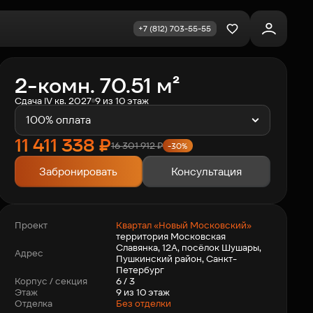
+7 (812) 703-55-55
Избранное
2-комн. 70.51 м²
Сдача IV кв. 2027
9 из 10 этаж
100% оплата
11 411 338
₽
16 301 912
₽
-30%
Забронировать
Консультация
Квартал «Новый Московский»
Проект
территория Московская
Славянка, 12А, посёлок Шушары,
Адрес
Пушкинский район, Санкт-
Петербург
6 / 3
Корпус / секция
9 из 10 этаж
Этаж
Отделка
Без отделки