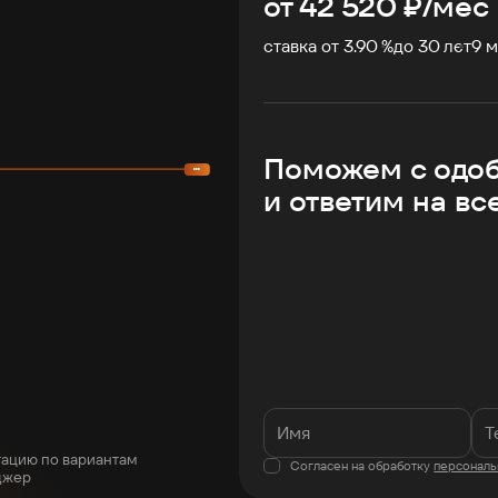
от
42 520
₽/мес
ставка от 3.90 %
до
30
лет
9
м
Поможем с одо
и ответим на вс
тацию по вариантам
Согласен на обработку
персональ
джер