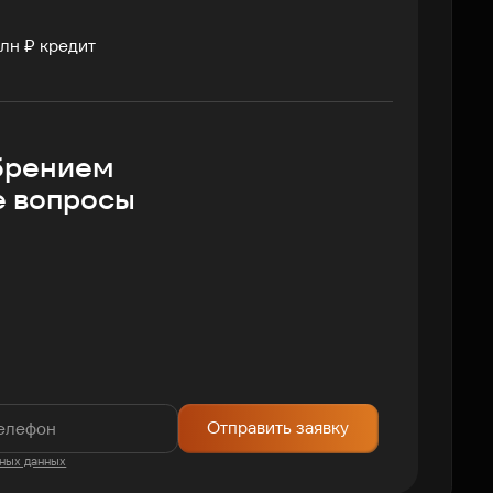
лн ₽ кредит
брением
е вопросы
Отправить заявку
ных данных