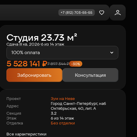
+7 (812) 703-55-55
Избранное
Студия 23.73 м²
Сдача III кв. 2026
6 из 14 этаж
100% оплата
5 528 141
₽
7 897 344
₽
-30%
Забронировать
Консультация
Зум на Неве
Проект
Город Санкт-Петербург, наб
Адрес
Октябрьская, 40, лит. А
3.2
Секция
6 из 14 этаж
Этаж
Отделка
Без отделки
Все характеристики