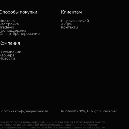
Способы покупки
Клиентам
Ипотека
Выдача ключей
Рассрочка
Акции
Trade-in
Контакты
Господдержка
Online-бронирование
Компания
О компании
Карьера
Новости
Политика конфиденциальности
© FSKNW 2026, All Rights Reserved
угое использование информации и объектов без предварительного
Для получения актуальной информации о наличии и стоимости
диновременной оплате может быть изменена (увеличена) в случае