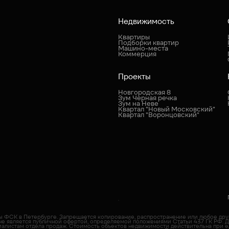
Недвижимость
Квартиры
Подборки квартир
Машино-места
Коммерция
Проекты
Новгородская 8
Зум Черная речка
Зум на Неве
Квартал "Новый Московский"
Квартал "Воронцовский"
пы ФСК в Петербурге. Запрещается копирование, распространение или любое др
не является публичной офертой, определяемой положениями Статьи 437 ГК РФ. 
иалистам отдела продаж. Cтоимость объектов недвижимости действительна при е