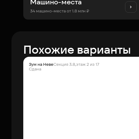
Машино-места
34 машино-места от 1.8 млн ₽
Похожие варианты
Зум на Неве
Секция 3.8,
этаж 2 из 17
Сдана