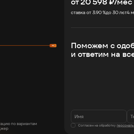
от
20 598
₽/мес
ставка от 3.90 %
до
30
лет
4
м
Поможем с одо
и ответим на вс
тацию по вариантам
Согласен на обработку
персональ
джер