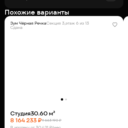
Похожие варианты
Зум Чёрная Речка
Секция 3,
этаж 6 из 13
Сдана
Студия
30.60 м²
8 164 233 ₽
11 663 190 ₽
В ипотеку от 30 421 ₽/мес