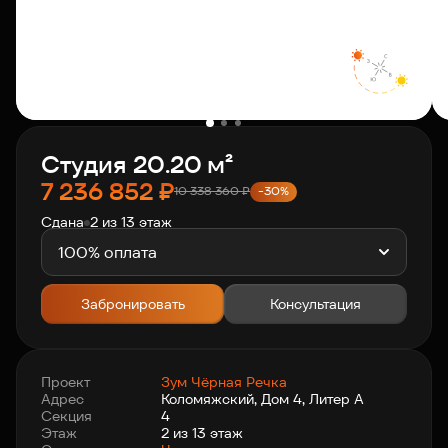
О компании
Клиентам
Студия 20.20 м²
Контакты
7 236 852
₽
10 338 360
₽
-30%
Сдана
2 из 13 этаж
Связаться с нами
+7 812 703-55-55
100% оплата
Забронировать
Консультация
Проект
Зум Чёрная Речка
Адрес
Коломяжский, Дом 4, Литер А
Секция
4
Этаж
2 из 13 этаж