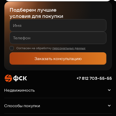
Подберем лучшие
условия для покупки
Согласен на обработку
персональных данных
Заказать консультацию
+7 812 703-55-55
Недвижимость
Квартиры
Подборки квартир
Машино-места
Способы покупки
Коммерция
Ипотека