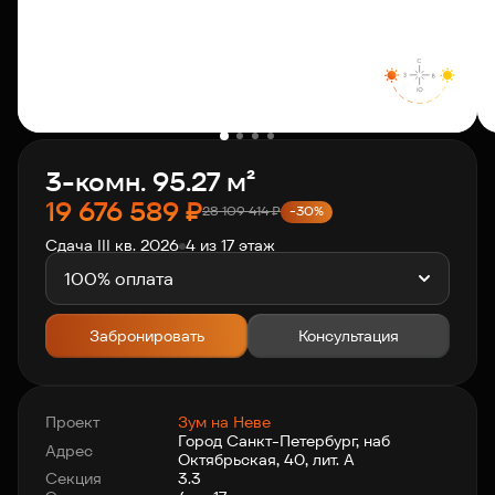
О компании
Клиентам
3-комн. 95.27 м²
Контакты
19 676 589
₽
28 109 414
₽
-30%
Сдача III кв. 2026
4 из 17 этаж
Связаться с нами
+7 812 703-55-55
100% оплата
Забронировать
Консультация
Проект
Зум на Неве
Город Санкт-Петербург, наб
Адрес
Октябрьская, 40, лит. А
Секция
3.3