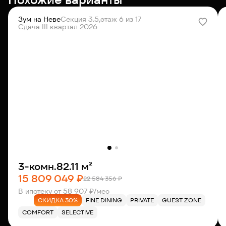
Зум на Неве
Секция 3.5,
этаж 6 из 17
Сдача III квартал 2026
3-комн.
82.11 м²
15 809 049 ₽
22 584 356 ₽
В ипотеку от 58 907 ₽/мес
СКИДКА 30%
FINE DINING
PRIVATE
GUEST ZONE
COMFORT
SELECTIVE