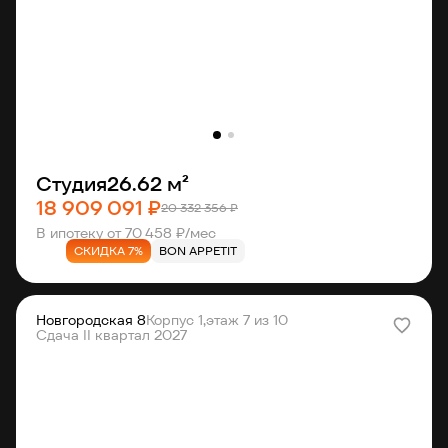
Студия
26.62 м²
18 909 091 ₽
20 332 356 ₽
В ипотеку от 70 458 ₽/мес
СКИДКА 7%
BON APPETIT
Новгородская 8
Корпус 1,
этаж 7 из 10
Сдача II квартал 2027