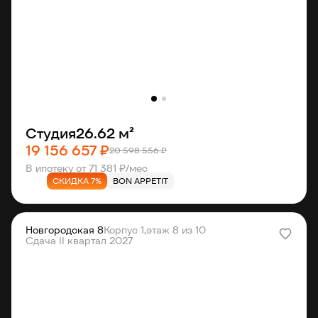
Студия
26.62 м²
19 156 657 ₽
20 598 556 ₽
В ипотеку от 71 381 ₽/мес
СКИДКА 7%
BON APPETIT
Новгородская 8
Корпус 1,
этаж 8 из 10
Сдача II квартал 2027