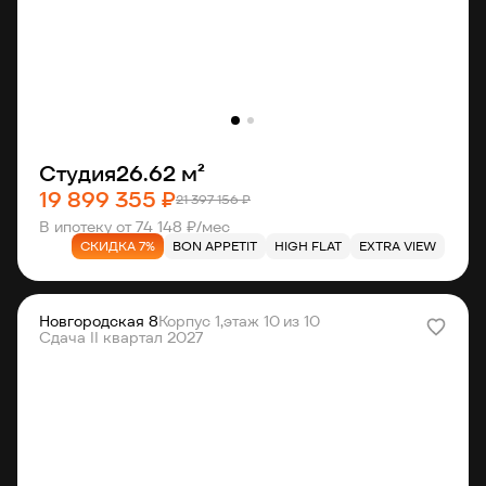
Студия
26.62 м²
19 899 355 ₽
21 397 156 ₽
В ипотеку от 74 148 ₽/мес
СКИДКА 7%
BON APPETIT
HIGH FLAT
EXTRA VIEW
Новгородская 8
Корпус 1,
этаж 10 из 10
Сдача II квартал 2027