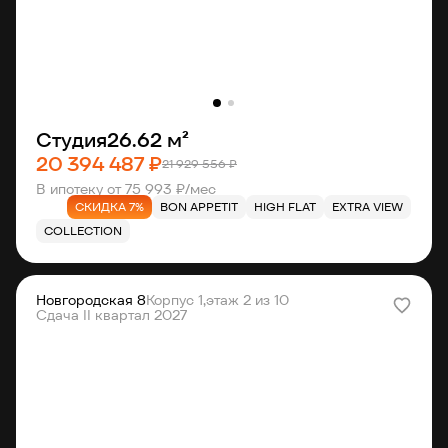
Студия
26.62 м²
20 394 487 ₽
21 929 556 ₽
В ипотеку от 75 993 ₽/мес
СКИДКА 7%
BON APPETIT
HIGH FLAT
EXTRA VIEW
COLLECTION
Новгородская 8
Корпус 1,
этаж 2 из 10
Сдача II квартал 2027