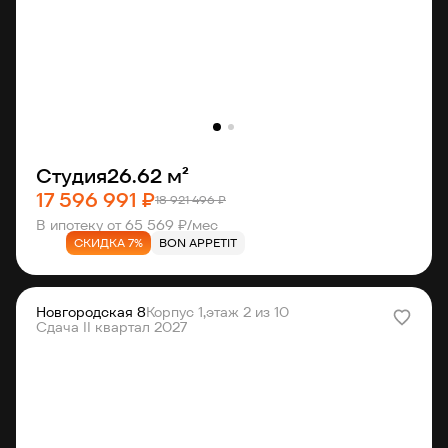
Студия
26.62 м²
17 596 991 ₽
18 921 496 ₽
В ипотеку от 65 569 ₽/мес
СКИДКА 7%
BON APPETIT
Новгородская 8
Корпус 1,
этаж 2 из 10
Сдача II квартал 2027