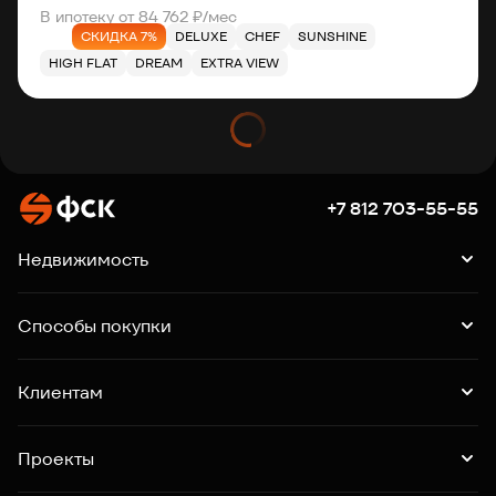
В ипотеку от 84 762 ₽/мес
СКИДКА 7%
DELUXE
CHEF
SUNSHINE
HIGH FLAT
DREAM
EXTRA VIEW
+7 812 703-55-55
Недвижимость
Квартиры
Подборки квартир
Машино-места
Способы покупки
Коммерция
Ипотека
Рассрочка
Trade-in
Клиентам
Господдержка
Online-бронирование
Выдача ключей
Акции
Контакты
Проекты