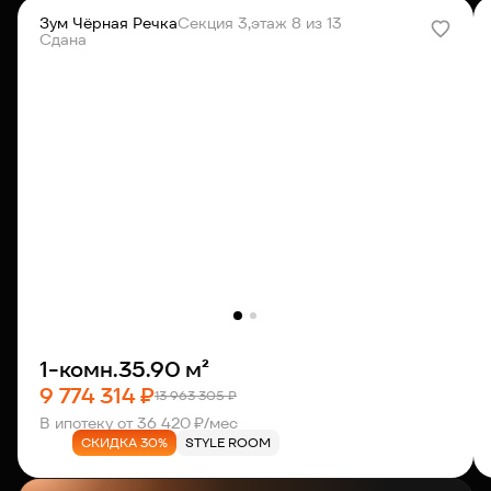
Зум Чёрная Речка
Секция 3,
этаж 8 из 13
Сдана
1-комн.
35.90 м²
9 774 314 ₽
13 963 305 ₽
В ипотеку от 36 420 ₽/мес
СКИДКА 30%
STYLE ROOM