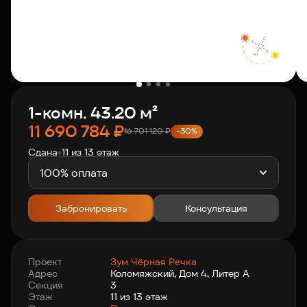
О компании
Клиентам
1-комн. 43.20 м²
Контакты
11 690 784
₽
16 701 120
₽
-30%
Сдана
11 из 13 этаж
Связаться с нами
+7 812 703-55-55
100% оплата
Забронировать
Консультация
Проект
Зум Чёрная Речка
Адрес
Коломяжский, Дом 4, Литер А
Секция
3
Этаж
11 из 13 этаж