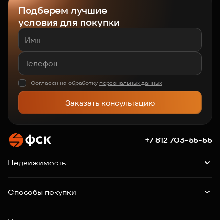
Подберем лучшие
условия для покупки
Согласен на обработку
персональных данных
Заказать консультацию
+7 812 703-55-55
Недвижимость
Квартиры
Подборки квартир
Машино-места
Способы покупки
Коммерция
Ипотека
Рассрочка