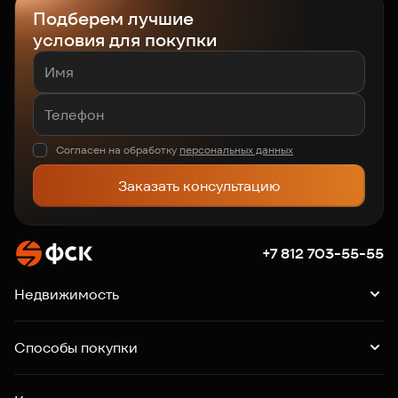
Подберем лучшие
условия для покупки
Согласен на обработку
персональных данных
Заказать консультацию
+7 812 703-55-55
Недвижимость
Квартиры
Подборки квартир
Машино-места
Способы покупки
Коммерция
Ипотека
Рассрочка