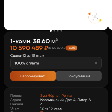
О компании
Клиентам
1-комн. 38.60 м²
Контакты
10 590 489
₽
15 129 270
₽
-30%
Сдана
12 из 13 этаж
Связаться с нами
+7 812 703-55-55
100% оплата
Забронировать
Консультация
Проект
Зум Чёрная Речка
Адрес
Коломяжский, Дом 4, Литер А
Секция
3
Этаж
12 из 13 этаж