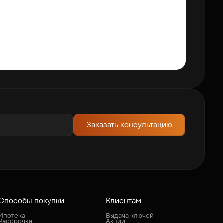
2-ком
34 63
В ипотек
СК
Заказать консультацию
Способы покупки
Клиентам
Ипотека
Выдача ключей
Рассрочка
Акции