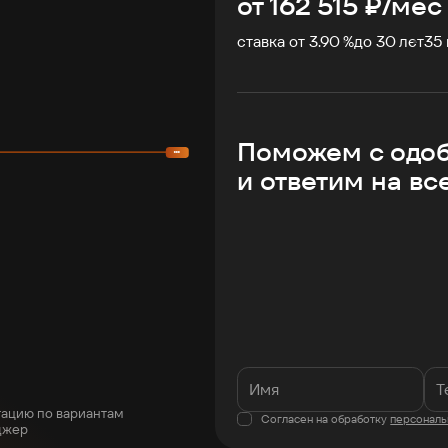
от
162 515
₽/мес
ставка от 3.90 %
до
30
лет
35
Поможем с одо
и ответим на вс
тацию по вариантам
Согласен на обработку
персональ
джер