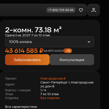
+7 (812) 703-55-55
Избранное
2-комн. 73.18 м²
Сдача II кв. 2027
7 из 10 этаж
100% оплата
43 614 585
₽
46 897 403
₽
-7%
Забронировать
Консультация
Новгородская 8
Проект
Санкт-Петербург г, Новгородская
Адрес
ул, дом 8
1 / 4
Корпус / секция
7 из 10 этаж
Этаж
Отделка
Без отделки
Все характеристики