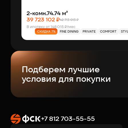
2-комн.
74.74 м²
39 723 102 ₽
42 713 013 ₽
В ипотеку от 148 015 ₽/мес
СКИДКА 7%
FINE DINING
PRIVATE
COMFORT
STY
Подберем лучшие
условия для покупки
+7 812 703-55-55