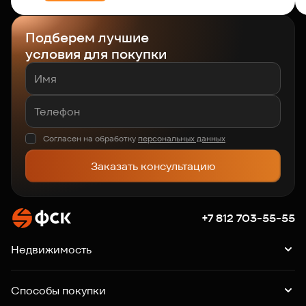
Подберем лучшие
условия для покупки
Согласен на обработку
персональных данных
Заказать консультацию
+7 812 703-55-55
Недвижимость
Квартиры
Подборки квартир
Машино-места
Способы покупки
Коммерция