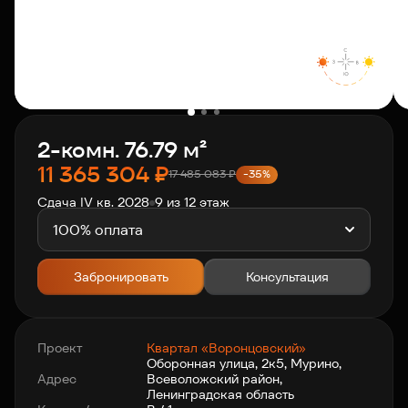
О компании
Клиентам
2-комн. 76.79 м²
Контакты
11 365 304
₽
17 485 083
₽
-35%
Сдача IV кв. 2028
9 из 12 этаж
Связаться с нами
+7 812 703-55-55
100% оплата
Забронировать
Консультация
Проект
Квартал «Воронцовский»
Оборонная улица, 2к5, Мурино,
Адрес
Всеволожский район,
Ленинградская область