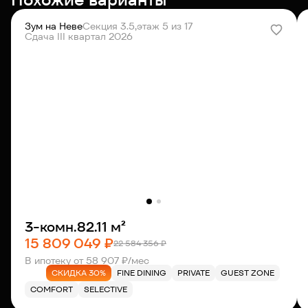
Зум на Неве
Секция 3.5,
этаж 5 из 17
Сдача III квартал 2026
3-комн.
82.11 м²
15 809 049 ₽
22 584 356 ₽
В ипотеку от 58 907 ₽/мес
СКИДКА 30%
FINE DINING
PRIVATE
GUEST ZONE
COMFORT
SELECTIVE