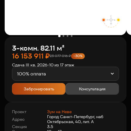
О компании
Клиентам
3-комн. 82.11 м²
Контакты
16 153 911
₽
23 077 016
₽
-30%
Сдача III кв. 2026
10 из 17 этаж
Связаться с нами
+7 812 703-55-55
100% оплата
Забронировать
Консультация
Проект
Зум на Неве
Город Санкт-Петербург, наб
Адрес
Октябрьская, 40, лит. А
Секция
3.5