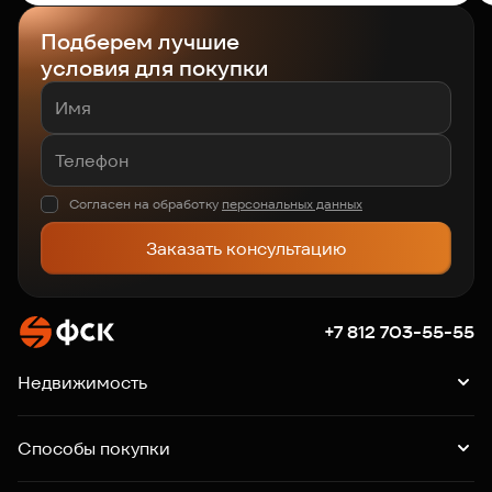
Подберем лучшие
условия для покупки
Согласен на обработку
персональных данных
Заказать консультацию
+7 812 703-55-55
Недвижимость
Квартиры
Подборки квартир
Машино-места
Способы покупки
Коммерция
Ипотека